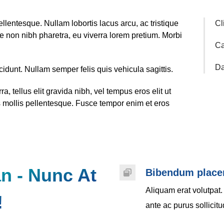
lentesque. Nullam lobortis lacus arcu, ac tristique
Cl
 non nibh pharetra, eu viverra lorem pretium. Morbi
Ca
Da
ncidunt. Nullam semper felis quis vehicula sagittis.
, tellus elit gravida nibh, vel tempus eros elit ut
us mollis pellentesque. Fusce tempor enim et eros
n - Nunc At
Bibendum place
Aliquam erat volutpat.
!
ante ac purus sollicit