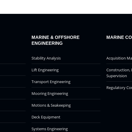
on
on
on
on
Facebook
X
Pinterest
LinkedIn
MARINE & OFFSHORE
MARINE C
ENGINEERING
Stability Analysis
Acquisition 
Lift Engineering
Construction, 
Supervision
Transport Engineering
Regulatory Co
Mooring Engineering
Motions & Seakeeping
Deck Equipment
Systems Engineering