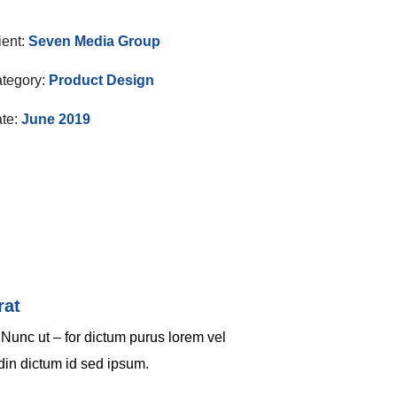
ient:
Seven Media Group
tegory:
Product Design
te:
June 2019
rat
 Nunc ut – for dictum purus lorem vel
udin dictum id sed ipsum.