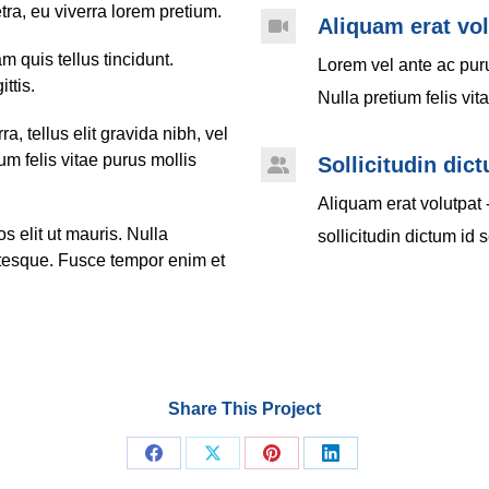
ra, eu viverra lorem pretium.
Aliquam erat vol
 quis tellus tincidunt.
Lorem vel ante ac puru
ttis.
Nulla pretium felis vit
, tellus elit gravida nibh, vel
um felis vitae purus mollis
Sollicitudin dic
Aliquam erat volutpat 
os elit ut mauris. Nulla
sollicitudin dictum id 
entesque. Fusce tempor enim et
Share This Project
Share
Share
Share
Share