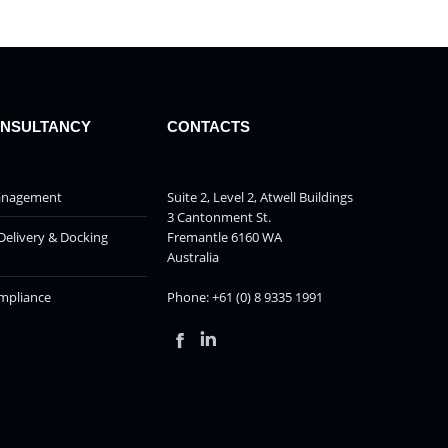
ONSULTANCY
CONTACTS
Management
Suite 2, Level 2, Atwell Buildings
3 Cantonment St.
Delivery & Docking
Fremantle 6160 WA
Australia
mpliance
Phone: +61 (0) 8 9335 1991
Facebook
Linkedin